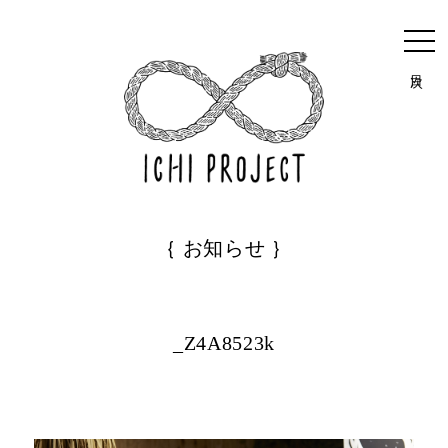
目次
｛ お知らせ ｝
_Z4A8523k